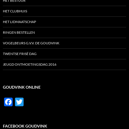
HET BESTUUR
HET CLUBHUIS
HET LIDMAATSCHAP
RINGEN BESTELLEN
VOGELBEURS G.V.V. DE GOUDVINK
TWENTSE FRISÉ DAG
JEUGD ONTMOETINGSDAG 2016
GOUDVINK ONLINE
F
T
a
w
c
i
FACEBOOK GOUDVINK
e
t