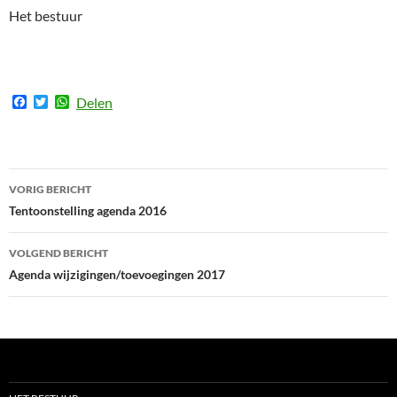
Het bestuur
F
T
W
Delen
a
w
h
c
i
a
e
t
t
b
t
s
o
e
A
Bericht
o
r
p
VORIG BERICHT
k
p
navigatie
Tentoonstelling agenda 2016
VOLGEND BERICHT
Agenda wijzigingen/toevoegingen 2017