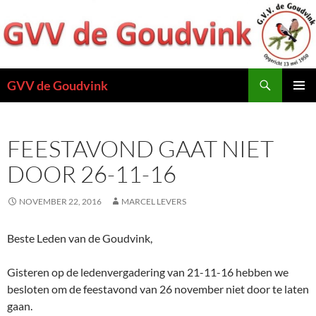
Ga
naar
de
inhoud
Zoeken
GVV de Goudvink
PRIMAI
MENU
FEESTAVOND GAAT NIET
DOOR 26-11-16
NOVEMBER 22, 2016
MARCEL LEVERS
Beste Leden van de Goudvink,
Gisteren op de ledenvergadering van 21-11-16 hebben we
besloten om de feestavond van 26 november niet door te laten
gaan.