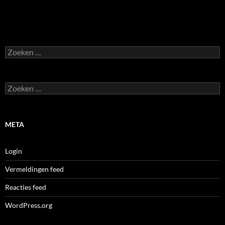
b
t
o
e
o
r
Zoeken
k
naar:
Zoeken
naar:
META
Login
Vermeldingen feed
Reacties feed
WordPress.org