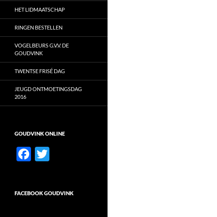
HET LIDMAATSCHAP
RINGEN BESTELLEN
VOGELBEURS G.V.V. DE
GOUDVINK
TWENTSE FRISÉ DAG
JEUGD ONTMOETINGSDAG
2016
GOUDVINK ONLINE
F
T
a
w
c
i
FACEBOOK GOUDVINK
e
t
b
t