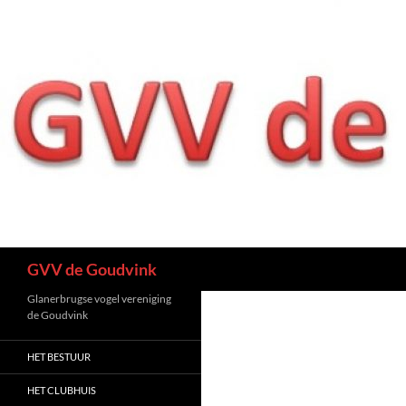
Ga
naar
de
inhoud
Zoeken
GVV de Goudvink
Glanerbrugse vogel vereniging
de Goudvink
HET BESTUUR
HET CLUBHUIS