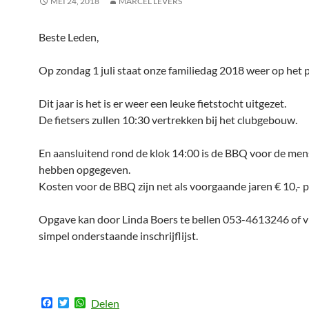
MEI 24, 2018
MARCEL LEVERS
Beste Leden,
Op zondag 1 juli staat onze familiedag 2018 weer op het
Dit jaar is het is er weer een leuke fietstocht uitgezet.
De fietsers zullen 10:30 vertrekken bij het clubgebouw.
En aansluitend rond de klok 14:00 is de BBQ voor de mens
hebben opgegeven.
Kosten voor de BBQ zijn net als voorgaande jaren € 10,- 
Opgave kan door Linda Boers te bellen 053-4613246 of v
simpel onderstaande inschrijflijst.
F
T
W
Delen