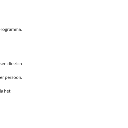
 programma.
en die zich
per persoon.
ia het