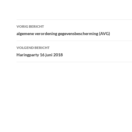
a
w
h
c
i
a
e
t
t
b
t
s
o
e
A
Bericht
o
r
p
VORIG BERICHT
k
p
navigatie
algemene verordening gegevensbescherming (AVG)
VOLGEND BERICHT
Haringparty 16 juni 2018