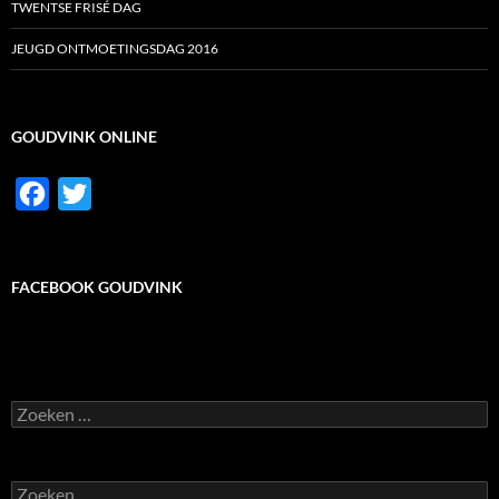
TWENTSE FRISÉ DAG
JEUGD ONTMOETINGSDAG 2016
GOUDVINK ONLINE
F
T
a
w
c
i
FACEBOOK GOUDVINK
e
t
b
t
o
e
o
r
Zoeken
k
naar:
Zoeken