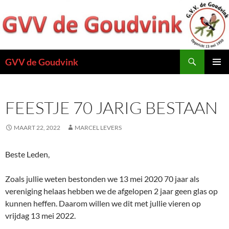
Ga
naar
de
inhoud
Zoeken
GVV de Goudvink
PRIMAI
MENU
FEESTJE 70 JARIG BESTAAN
MAART 22, 2022
MARCEL LEVERS
Beste Leden,
Zoals jullie weten bestonden we 13 mei 2020 70 jaar als
vereniging helaas hebben we de afgelopen 2 jaar geen glas op
kunnen heffen. Daarom willen we dit met jullie vieren op
vrijdag 13 mei 2022.