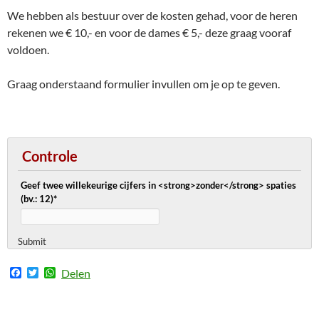
We hebben als bestuur over de kosten gehad, voor de heren
rekenen we € 10,- en voor de dames € 5,- deze graag vooraf
voldoen.
Graag onderstaand formulier invullen om je op te geven.
Controle
Geef twee willekeurige cijfers in <strong>zonder</strong> spaties
(bv.: 12)
*
Submit
F
T
W
Delen
a
w
h
c
i
a
e
t
t
b
t
s