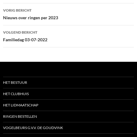
o
e
A
Bericht
o
r
p
VORIG BERICHT
k
p
navigatie
Nieuws over ringen per 2023
VOLGEND BERICHT
Familiedag 03-07-2022
HET BESTUUR
HET CLUBHUIS
HET LIDMAATSCHAP
RINGEN BESTELLEN
VOGELBEURS G.V.V. DE GOUDVINK