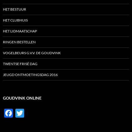
k
p
HET BESTUUR
HET CLUBHUIS
HET LIDMAATSCHAP
RINGEN BESTELLEN
VOGELBEURS G.V.V. DE GOUDVINK
TWENTSE FRISÉ DAG
JEUGD ONTMOETINGSDAG 2016
GOUDVINK ONLINE
F
T
a
w
c
i