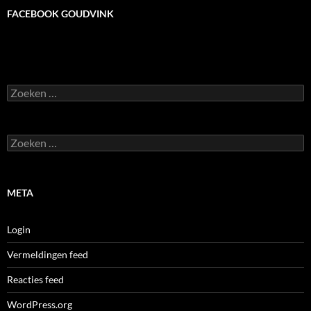
FACEBOOK GOUDVINK
e
t
b
t
o
e
o
r
Zoeken
k
naar:
Zoeken
naar:
META
Login
Vermeldingen feed
Reacties feed
WordPress.org