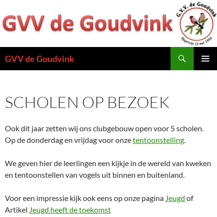
Ga
naar
de
inhoud
Zoeken
GVV de Goudvink
PRIMAI
MENU
SCHOLEN OP BEZOEK
Ook dit jaar zetten wij ons clubgebouw open voor 5 scholen.
Op de donderdag en vrijdag voor onze
tentoonstelling
.
We geven hier de leerlingen een kijkje in de wereld van kweken
en tentoonstellen van vogels uit binnen en buitenland.
Voor een impressie kijk ook eens op onze pagina
Jeugd
of
Artikel
Jeugd heeft de toekomst