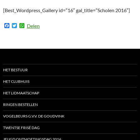
[Best_Wordpress_Gallery id=”16″ gal_title=”Scholen 2016″]
F
T
W
Delen
a
w
h
c
i
a
e
t
t
b
t
s
o
e
A
o
r
p
k
p
HET BESTUUR
HET CLUBHUIS
HET LIDMAATSCHAP
RINGEN BESTELLEN
VOGELBEURS G.V.V. DE GOUDVINK
TWENTSE FRISÉ DAG
JEUGD ONTMOETINGSDAG 2016